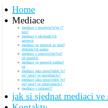
Home
Mediace
mediace v insolven?n?m ??
zen?
mediace v obchodn?ch
sporech
mediace ve sporech ze spot?
ebitelsk?ch smluv
mediace v pracovn?pr?vn?
ch sporech
mediace ve sporech rodinn?
ch
mediace jako prost?edek ?e?
en? spor? ve stavebnictv?
mediace jako prost?edek ?e?
en? spor? ve zdravotnictv?
mediace v zahrani??
jak si sjednat mediaci v
Kontakty